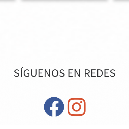
SÍGUENOS EN REDES
fab fa-facebook
fab fa-instagram